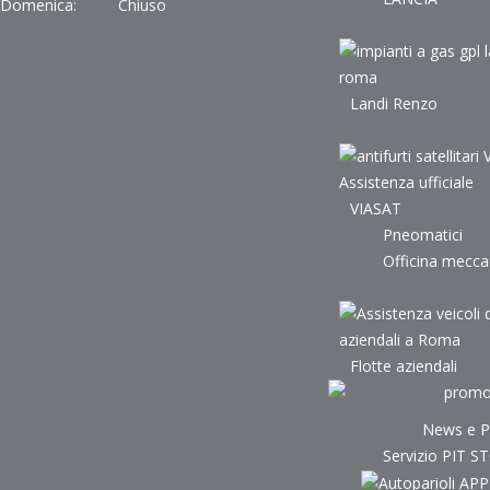
Domenica:
Chiuso
Landi Renzo
VIASAT
Pneomatici
Officina mecca
Flotte aziendali
News e 
Servizio PIT S