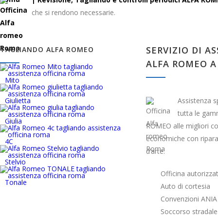
che si rendono necessarie.
SERVIZIO DI A
TAGLIANDO ALFA ROMEO
ALFA ROMEO A
Mito
Giulietta
Assistenza s
tutta le ga
Giulia
ROMEO alle migliori co
economiche con ripara
4C
d’arte.
Stelvio
Officina autoriz
Tonale
Auto di cortesia
Convenzioni ANIA
Soccorso stradale