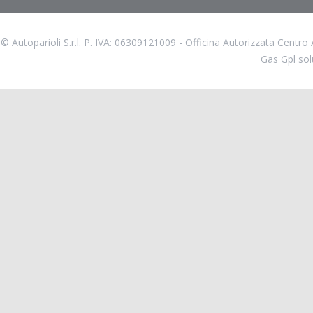
© Autoparioli S.r.l. P. IVA: 06309121009 - Officina Autorizzata Centr
Gas Gpl solu