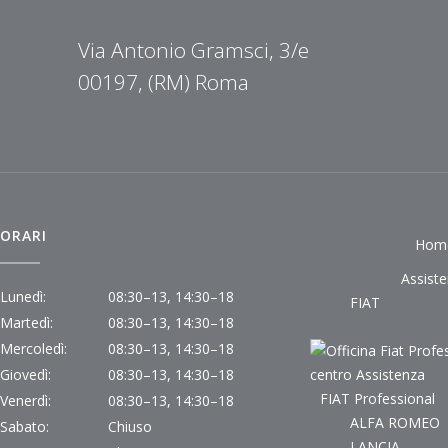
Via Antonio Gramsci, 3/e
00197, (RM) Roma
ORARI
Hom
Assist
Lunedì:
08:30–13, 14:30–18
FIAT
Martedì:
08:30–13, 14:30–18
Mercoledì:
08:30–13, 14:30–18
Giovedì:
08:30–13, 14:30–18
FIAT Professional
Venerdì:
08:30–13, 14:30–18
ALFA ROMEO
Sabato:
Chiuso
LANCIA